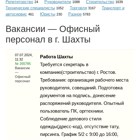
Репетиторство
Руководители
Строительство
Каталог
24
1088
1639
Технические специалисты
Торговля
Транспорт и
1052
3167
автосервис
Юристы
Разное
461
230
5783
Вакансии — Офисный
Инфо
персонал в г. Шахты
07.07.2024,
Работа Шахты
11:32
Гороскоп
№ 265785
Требуется секретарь в
Вакансии
компанию(строительство) г. Ростов.
—
Офисный
Требования: организация рабочего места
персонал
руководителя, совещаний. Подготовка
Карты
документов на подпись, донесение
распоряжений руководителя. Опытный
пользователь ПК, оргтехники.
Соблюдение делового стиля
Фотогалерея
одежды(дресс-код), отсутствие тату,
пирсинга. График 5/2 с 9:00 до 16:00,