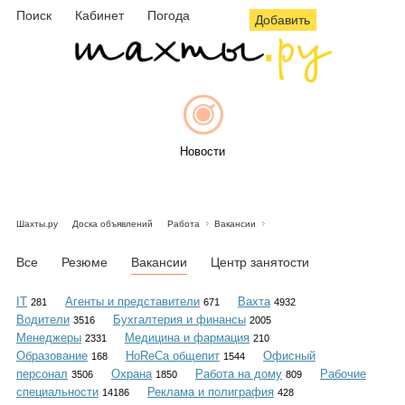
Поиск
Кабинет
Погода
Добавить
Новости
Шахты.ру
Доска объявлений
Работа
Вакансии
Афиша
Все
Резюме
Вакансии
Центр занятости
IT
Агенты и представители
Вахта
281
671
4932
Водители
Бухгалтерия и финансы
3516
2005
Объявления
Менеджеры
Медицина и фармация
2331
210
Образование
HoReCa общепит
Офисный
168
1544
персонал
Охрана
Работа на дому
Рабочие
3506
1850
809
специальности
Реклама и полиграфия
14186
428