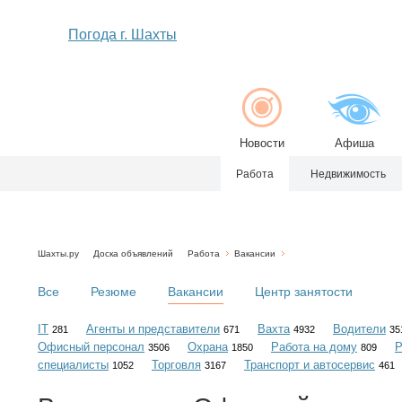
Погода г. Шахты
Новости
Афиша
Работа
Недвижимость
Шахты.ру
Доска объявлений
Работа
Вакансии
Все
Резюме
Вакансии
Центр занятости
IT
Агенты и представители
Вахта
Водители
281
671
4932
35
Офисный персонал
Охрана
Работа на дому
Р
3506
1850
809
специалисты
Торговля
Транспорт и автосервис
1052
3167
461