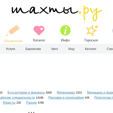
Каталог
Инфо
Гороскоп
Объявления
Услуги
Барахолка
Авто
Ищу
Каталог
Спр
Бухгалтерия и финансы
Менеджеры
Медицина и фар
15
2005
2331
абочие специальности
Реклама и полиграфия
Репетиторс
14186
428
Юристы
Разное
230
5780