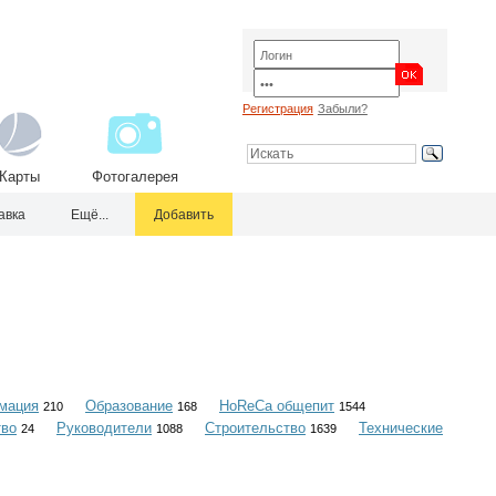
Регистрация
Забыли?
Карты
Фотогалерея
авка
Ещё...
Добавить
мация
Образование
HoReCa общепит
210
168
1544
тво
Руководители
Строительство
Технические
24
1088
1639