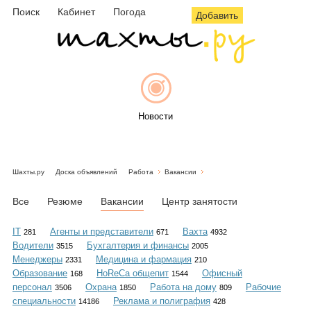
Поиск
Кабинет
Погода
Добавить
Новости
Шахты.ру
Доска объявлений
Работа
Вакансии
Афиша
Все
Резюме
Вакансии
Центр занятости
IT
Агенты и представители
Вахта
281
671
4932
Водители
Бухгалтерия и финансы
3515
2005
Объявления
Менеджеры
Медицина и фармация
2331
210
Образование
HoReCa общепит
Офисный
168
1544
персонал
Охрана
Работа на дому
Рабочие
3506
1850
809
специальности
Реклама и полиграфия
14186
428