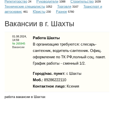
Репетиторство
Руководители
Строительство
Каталог
24
1088
1639
Технические специалисты
Торговля
Транспорт и
1052
3167
автосервис
Юристы
Разное
461
230
5780
Вакансии в г. Шахты
Инфо
01.08.2024,
Работа Шахты
14:59
№ 265945
В организацию требуются: слесарь-
Вакансии
Гороскоп
сантехник, водитель-сантехник. Офиц.
оформление по ТК РФ,полный соц. пакет.
График работы - сменный 1/2.
Город/нас. пункт:
г.
Шахты
Карты
Моб.:
89286222110
Контактное лицо:
Ксения
работа вакансии в Шахтах
Фотогалерея