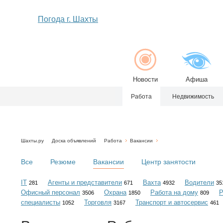
Погода г. Шахты
Новости
Афиша
Работа
Недвижимость
Шахты.ру
Доска объявлений
Работа
Вакансии
Все
Резюме
Вакансии
Центр занятости
IT
Агенты и представители
Вахта
Водители
281
671
4932
35
Офисный персонал
Охрана
Работа на дому
Р
3506
1850
809
специалисты
Торговля
Транспорт и автосервис
1052
3167
461