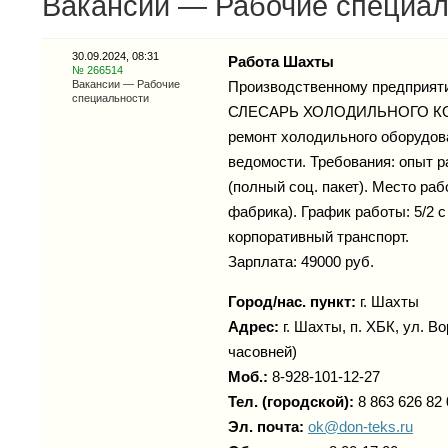
Вакансии — Рабочие специаль
30.09.2024, 08:31
Работа Шахты
№ 266514
Вакансии — Рабочие
Производственному предприя
специальности
СЛЕСАРЬ ХОЛОДИЛЬНОГО КО
ремонт холодильного оборудов
ведомости. Требования: опыт р
(полный соц. пакет). Место раб
фабрика). График работы: 5/2 с
корпоративный транспорт.
Зарплата: 49000 руб.
Город/нас. пункт:
г.
Шахты
Адрес:
г. Шахты, п. ХБК, ул. В
часовней)
Моб.:
8-928-101-12-27
Тел. (городской):
8 863 626 82 
Эл. почта:
ok@don-teks.ru