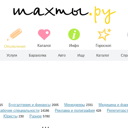
Каталог
Инфо
Гороскоп
Объявления
Услуги
Барахолка
Авто
Ищу
Каталог
Спр
Бухгалтерия и финансы
Менеджеры
Медицина и фар
15
2005
2331
абочие специальности
Реклама и полиграфия
Репетиторс
14186
428
Юристы
Разное
230
5780