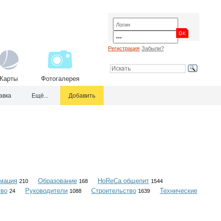
Регистрация
Забыли?
Карты
Фотогалерея
авка
Ещё...
Добавить
мация
Образование
HoReCa общепит
210
168
1544
тво
Руководители
Строительство
Технические
24
1088
1639