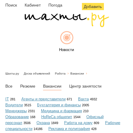
Поиск
Кабинет
Погода
Добавить
Новости
Шахты.ру
Доска объявлений
Работа
Вакансии
Афиша
Все
Резюме
Вакансии
Центр занятости
IT
Агенты и представители
Вахта
281
671
4932
Водители
Бухгалтерия и финансы
3515
2005
Объявления
Менеджеры
Медицина и фармация
2331
210
Образование
HoReCa общепит
Офисный
168
1544
персонал
Охрана
Работа на дому
Рабочие
3506
1849
809
специальности
Реклама и полиграфия
14186
428