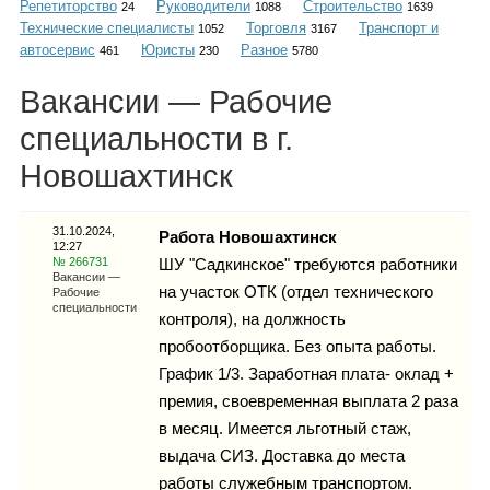
Репетиторство
Руководители
Строительство
Каталог
24
1088
1639
Технические специалисты
Торговля
Транспорт и
1052
3167
автосервис
Юристы
Разное
461
230
5780
Вакансии — Рабочие
Инфо
специальности в г.
Новошахтинск
Гороскоп
31.10.2024,
Работа Новошахтинск
12:27
№ 266731
ШУ "Садкинское" требуются работники
Вакансии —
на участок ОТК (отдел технического
Рабочие
специальности
контроля), на должность
Карты
пробоотборщика. Без опыта работы.
График 1/3. Заработная плата- оклад +
премия, своевременная выплата 2 раза
Фотогалерея
в месяц. Имеется льготный стаж,
выдача СИЗ. Доставка до места
работы служебным транспортом.