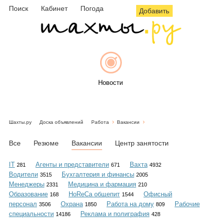
Поиск
Кабинет
Погода
Добавить
Новости
Шахты.ру
Доска объявлений
Работа
Вакансии
Афиша
Все
Резюме
Вакансии
Центр занятости
IT
Агенты и представители
Вахта
281
671
4932
Водители
Бухгалтерия и финансы
3515
2005
Объявления
Менеджеры
Медицина и фармация
2331
210
Образование
HoReCa общепит
Офисный
168
1544
персонал
Охрана
Работа на дому
Рабочие
3506
1850
809
специальности
Реклама и полиграфия
14186
428