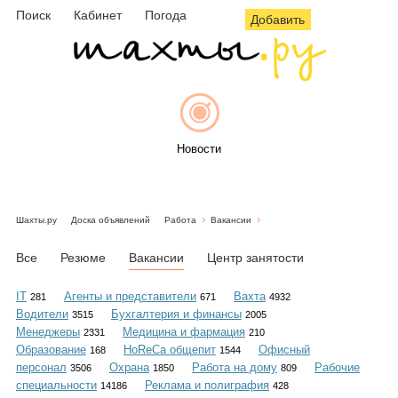
Поиск
Кабинет
Погода
Добавить
Новости
Шахты.ру
Доска объявлений
Работа
Вакансии
Афиша
Все
Резюме
Вакансии
Центр занятости
IT
Агенты и представители
Вахта
281
671
4932
Водители
Бухгалтерия и финансы
3515
2005
Объявления
Менеджеры
Медицина и фармация
2331
210
Образование
HoReCa общепит
Офисный
168
1544
персонал
Охрана
Работа на дому
Рабочие
3506
1850
809
специальности
Реклама и полиграфия
14186
428