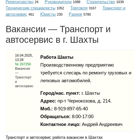
Репетиторство
Руководители
Строительство
Каталог
24
1088
1639
Технические специалисты
Торговля
Транспорт и
1052
3167
автосервис
Юристы
Разное
461
230
5780
Вакансии — Транспорт и
Инфо
автосервис в г. Шахты
16.04.2025,
Работа Шахты
13:28
Гороскоп
№ 267256
Производственному предприятию
Вакансии
требуется слесарь по ремонту грузовых и
—
Транспорт
легковых автомобилей.
и
автосервис
Карты
Город/нас. пункт:
г.
Шахты
Адрес:
пр-т Чернокозова, д. 214.
Моб.:
8-919-897-65-40
Обращаться:
8:00-17:00
Фотогалерея
Контактное лицо:
Андрей Андреевич
Транспорт и автосервис работа вакансии в Шахтах