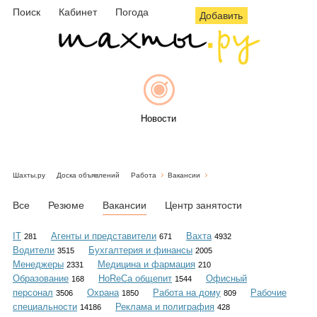
Поиск
Кабинет
Погода
Добавить
Новости
Шахты.ру
Доска объявлений
Работа
Вакансии
Афиша
Все
Резюме
Вакансии
Центр занятости
IT
Агенты и представители
Вахта
281
671
4932
Водители
Бухгалтерия и финансы
3515
2005
Объявления
Менеджеры
Медицина и фармация
2331
210
Образование
HoReCa общепит
Офисный
168
1544
персонал
Охрана
Работа на дому
Рабочие
3506
1850
809
специальности
Реклама и полиграфия
14186
428