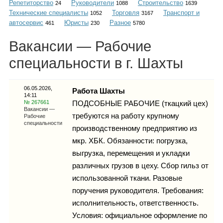
Репетиторство
Руководители
Строительство
Каталог
24
1088
1639
Технические специалисты
Торговля
Транспорт и
1052
3167
автосервис
Юристы
Разное
461
230
5780
Вакансии — Рабочие
Инфо
специальности в г. Шахты
06.05.2026,
Работа Шахты
14:11
Гороскоп
№ 267661
ПОДСОБНЫЕ РАБОЧИЕ (ткацкий цех)
Вакансии —
требуются на работу крупному
Рабочие
специальности
производственному предприятию из
мкр. ХБК. Обязанности: погрузка,
Карты
выгрузка, перемещения и укладки
различных грузов в цеху. Сбор гильз от
использованной ткани. Разовые
поручения руководителя. Требования:
Фотогалерея
исполнительность, ответственность.
Условия: официальное оформление по