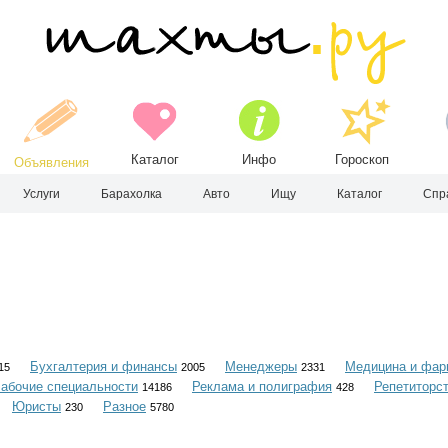
Каталог
Инфо
Гороскоп
Объявления
Услуги
Барахолка
Авто
Ищу
Каталог
Спр
Бухгалтерия и финансы
Менеджеры
Медицина и фар
15
2005
2331
абочие специальности
Реклама и полиграфия
Репетиторс
14186
428
Юристы
Разное
230
5780