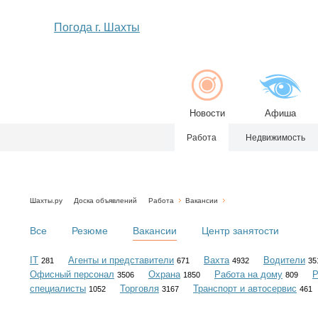
Погода г. Шахты
Новости
Афиша
Работа
Недвижимость
Шахты.ру
Доска объявлений
Работа
Вакансии
Все
Резюме
Вакансии
Центр занятости
IT
Агенты и представители
Вахта
Водители
281
671
4932
35
Офисный персонал
Охрана
Работа на дому
Р
3506
1850
809
специалисты
Торговля
Транспорт и автосервис
1052
3167
461