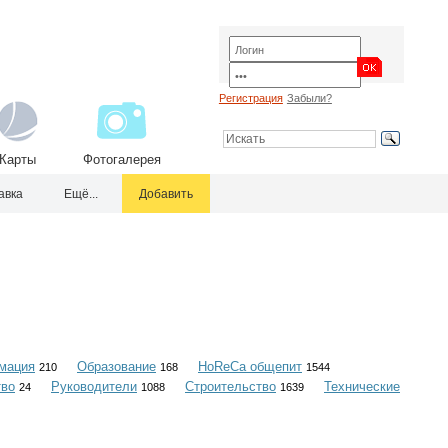
Регистрация
Забыли?
Карты
Фотогалерея
авка
Ещё...
Добавить
мация
Образование
HoReCa общепит
210
168
1544
тво
Руководители
Строительство
Технические
24
1088
1639