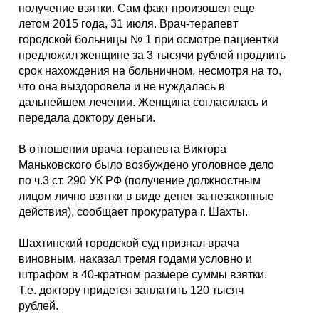
Каталог
получение взятки. Сам факт произошел еще
летом 2015 года, 31 июля. Врач-терапевт
городской больницы № 1 при осмотре пациентки
предложил женщине за 3 тысячи рублей продлить
срок нахождения на больничном, несмотря на то,
Инфо
что она выздоровела и не нуждалась в
дальнейшем лечении. Женщина согласилась и
передала доктору деньги.
Гороскоп
В отношении врача терапевта Виктора
Маньковского было возбуждено уголовное дело
по ч.3 ст. 290 УК РФ (получение должностным
лицом лично взятки в виде денег за незаконные
Карты
действия), сообщает прокуратура г. Шахты.
Шахтинский городской суд признал врача
виновным, наказал тремя годами условно и
штрафом в 40-кратном размере суммы взятки.
Фотогалерея
Т.е. доктору придется заплатить 120 тысяч
рублей.