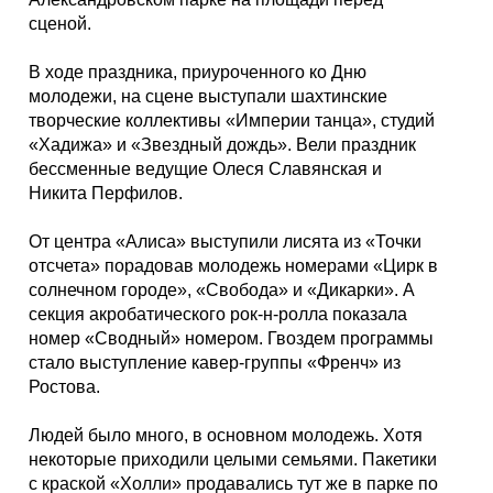
Каталог
сценой.
В ходе праздника, приуроченного ко Дню
молодежи, на сцене выступали шахтинские
Инфо
творческие коллективы «Империи танца», студий
«Хадижа» и «Звездный дождь». Вели праздник
бессменные ведущие Олеся Славянская и
Никита Перфилов.
Гороскоп
От центра «Алиса» выступили лисята из «Точки
отсчета» порадовав молодежь номерами «Цирк в
солнечном городе», «Свобода» и «Дикарки». А
секция акробатического рок-н-ролла показала
Карты
номер «Сводный» номером. Гвоздем программы
стало выступление кавер-группы «Френч» из
Ростова.
Фотогалерея
Людей было много, в основном молодежь. Хотя
некоторые приходили целыми семьями. Пакетики
с краской «Холли» продавались тут же в парке по