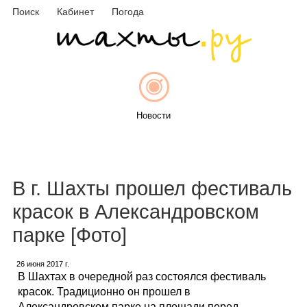
Поиск
Кабинет
Погода
Новости
Афиша
В г. Шахты прошел фестиваль
красок в Александровском
парке [Фото]
Объявления
26 июня 2017 г.
В Шахтах в очередной раз состоялся фестиваль
красок. Традиционно он прошел в
Александровском парке на площади перед