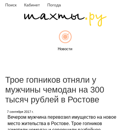
Поиск
Кабинет
Погода
Новости
Афиша
Трое гопников отняли у
мужчины чемодан на 300
тысяч рублей в Ростове
Объявления
7 сентября 2017 г.
Вечером мужчина перевозил имущество на новое
место жительства в Ростове. Трое гопников
заметили чемодан и совершили разбойное