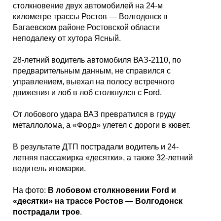
Каталог
столкновение двух автомобилей на 24-м
километре трассы Ростов — Волгодонск в
Багаевском районе Ростовской области
неподалеку от хутора Ясный.
Инфо
28-летний водитель автомобиля ВАЗ-2110, по
предварительным данным, не справился с
управлением, выехал на полосу встречного
движения и лоб в лоб столкнулся с Ford.
Гороскоп
От лобового удара ВАЗ превратился в груду
металлолома, а «Форд» улетел с дороги в кювет.
Карты
В результате ДТП пострадали водитель и 24-
летняя пассажирка «десятки», а также 32-летний
водитель иномарки.
На фото:
В лобовом столкновении Ford и
Фотогалерея
«десятки» на трассе Ростов — Волгодонск
пострадали трое
.