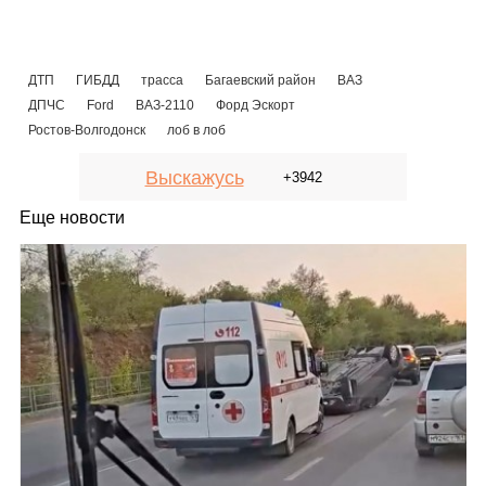
ДТП
ГИБДД
трасса
Багаевский район
ВАЗ
ДПЧС
Ford
ВАЗ-2110
Форд Эскорт
Ростов-Волгодонск
лоб в лоб
Выскажусь
+3942
Еще новости