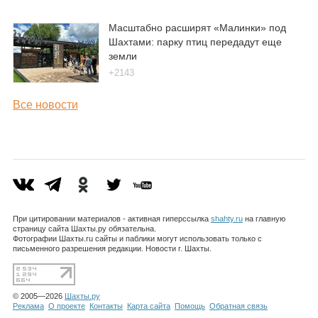
Масштабно расширят «Малинки» под
Шахтами: парку птиц передадут еще
земли
+2143
Все новости
При цитировании материалов - активная гиперссылка
shahty.ru
на главную
страницу сайта Шахты.ру обязательна.
Фотографии Шахты.ru сайты и паблики могут использовать только с
письменного разрешения редакции. Новости г. Шахты.
© 2005—2026
Шахты.ру
Реклама
О проекте
Контакты
Карта сайта
Помощь
Обратная связь