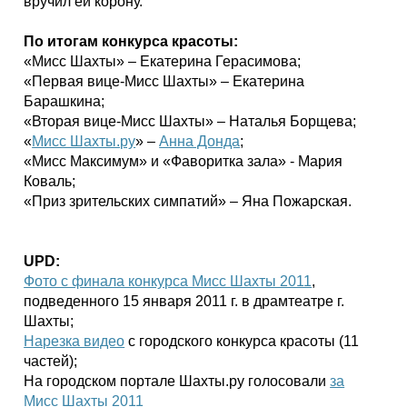
вручил ей корону.
По итогам конкурса красоты:
«Мисс Шахты» – Екатерина Герасимова;
«Первая вице-Мисс Шахты» – Екатерина
Барашкина;
«Вторая вице-Мисс Шахты» – Наталья Борщева;
«
Мисс Шахты.ру
» –
Анна Донда
;
«Мисс Максимум» и «Фаворитка зала» - Мария
Коваль;
«Приз зрительских симпатий» – Яна Пожарская.
UPD:
Фото с финала конкурса Мисс Шахты 2011
,
подведенного 15 января 2011 г. в драмтеатре г.
Шахты;
Нарезка видео
с городского конкурса красоты (11
частей);
На городском портале Шахты.ру голосовали
за
Мисс Шахты 2011