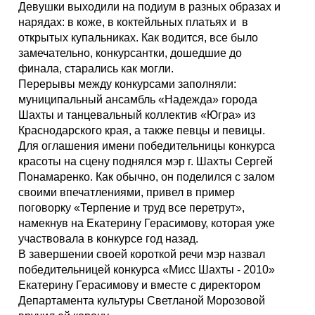
Каталог
Девушки выходили на подиум в разных образах и
нарядах: в коже, в коктейльных платьях и в
открытых купальниках. Как водится, все было
замечательно, конкурсантки, дошедшие до
финала, старались как могли.
Инфо
Перерывы между конкурсами заполняли:
муниципальный ансамбль «Надежда» города
Шахты и танцевальный коллектив «Югра» из
Краснодарского края, а также певцы и певицы.
Гороскоп
Для оглашения имени победительницы конкурса
красоты на сцену поднялся мэр г. Шахты Сергей
Понамаренко. Как обычно, он поделился с залом
своими впечатлениями, привел в пример
Карты
поговорку «Терпение и труд все перетрут»,
намекнув на Екатерину Герасимову, которая уже
участвовала в конкурсе год назад.
В завершении своей короткой речи мэр назвал
победительницей конкурса «Мисс Шахты - 2010»
Фотогалерея
Екатерину Герасимову и вместе с директором
Департамента культуры Светланой Морозовой