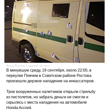
Каталог
Инфо
Гороскоп
Фото Ростов Главный vk.com
В минувшую среду, 19 сентября, около 22:00, в
Карты
переулке Певчем в Советском районе Ростова
произошло дерзкое нападение на инкассаторов.
Трое вооруженных налетчиков открыли стрельбу
Фотогалерея
из пистолетов, но забрать деньги не смогли и
скрылись с места нападения на автомобиле
Honda Accord.