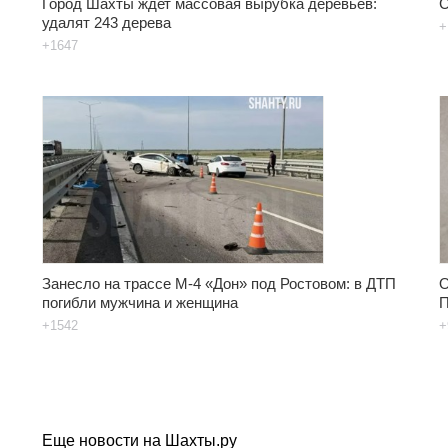
Город Шахты ждет массовая вырубка деревьев:
С
удалят 243 дерева
+
+1647
Занесло на трассе М-4 «Дон» под Ростовом: в ДТП
О
погибли мужчина и женщина
П
+1542
+
Еще новости на Шахты.ру