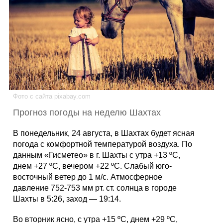
Каталог
Инфо
Фото с сайта pixabay.com
Гороскоп
Прогноз погоды на неделю Шахтах
В понедельник, 24 августа, в Шахтах будет ясная
погода с комфортной температурой воздуха. По
Карты
данным «Гисметео» в г. Шахты с утра +13 ºС,
днем +27 ºС, вечером +22 ºС. Слабый юго-
восточный ветер до 1 м/с. Атмосферное
давление 752-753 мм рт. ст. солнца в городе
Фотогалерея
Шахты в 5:26, заход — 19:14.
Во вторник ясно, с утра +15 ºС, днем +29 ºС,