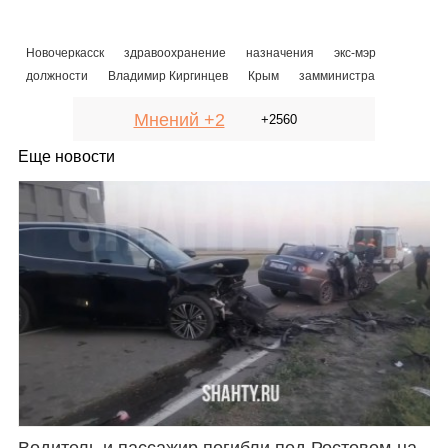
Новочеркасск
здравоохранение
назначения
экс-мэр
должности
Владимир Киргинцев
Крым
замминистра
Мнений +2
+2560
Еще новости
Водитель и пассажир погибли под Ростовом-на-