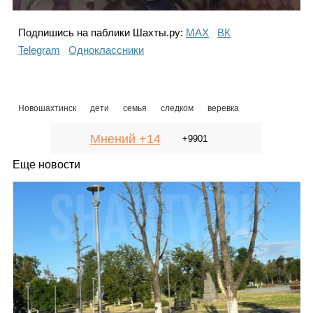
Подпишись на паблики Шахты.ру:
МАХ
ВК
Telegram
Одноклассники
Новошахтинск
дети
семья
следком
веревка
Мнений +14
+9901
Еще новости