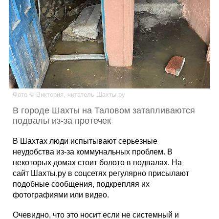
Каталог
Инфо
Фото © Виктория, читатель Шахты.ру
Гороскоп
В городе Шахты на Таловом затапливаются
подвалы из-за протечек
В Шахтах люди испытывают серьезные
Карты
неудобства из-за коммунальных проблем. В
некоторых домах стоит болото в подвалах. На
сайт Шахты.ру в соцсетях регулярно присылают
подобные сообщения, подкрепляя их
Фотогалерея
фотографиями или видео.
Очевидно, что это носит если не системный и