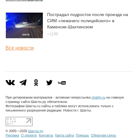
Пострадал подросток после проезда на
СИМ «лежачего полицейского» в
Каменске-Шахтинском
+1198
Все новости
При цитировании материалов - активная гиперссылка
shahty.ru
на главную
страницу сайта Шахты.ру обязательна.
Фотографии Шахты.ru сайты и паблики могут использовать только с
письменного разрешения редакции. Новости г. Шахты.
© 2005—2026
Шахты.ру
Реклама
О проекте
Контакты
Карта сайта
Помощь
Обратная связь