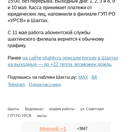
15:00, без перерыва. Выходные дни: 1, 2, 3 и 8, 9
и 10 мая. Касса принимает платежи от
юридических лиц, напомнили в филиале ГУП РО
«УРСВ» в Шахтах.
С 11 мая работа абонентской службы
шахтинского филиала вернется к обычному
графику.
Ранее
на сайте shahty.ru описали погоду в Шахтах
на выходные — до +22 тепла, возможен дождь
.
Подпишись на паблики Шахты.ру:
МАХ
ВК
Telegram
Одноклассники
Шахты
Водоканал
график работы
ул. Советская
ГУП РО УРСВ
кассы
Мнений +1
+3847