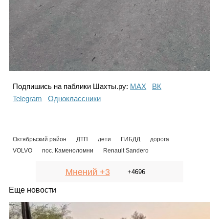
Подпишись на паблики Шахты.ру:
МАХ
ВК
Telegram
Одноклассники
Октябрьский район
ДТП
дети
ГИБДД
дорога
VOLVO
пос. Каменоломни
Renault Sandero
Мнений +3
+4696
Еще новости