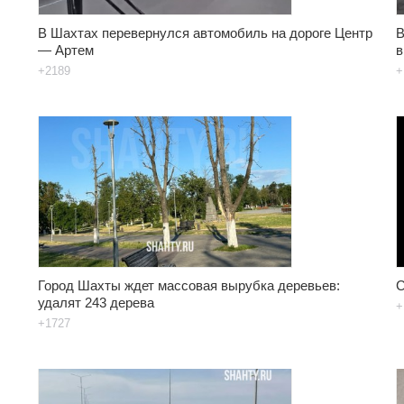
В Шахтах перевернулся автомобиль на дороге Центр
В
— Артем
в
+2189
+
Город Шахты ждет массовая вырубка деревьев:
С
удалят 243 дерева
+
+1727