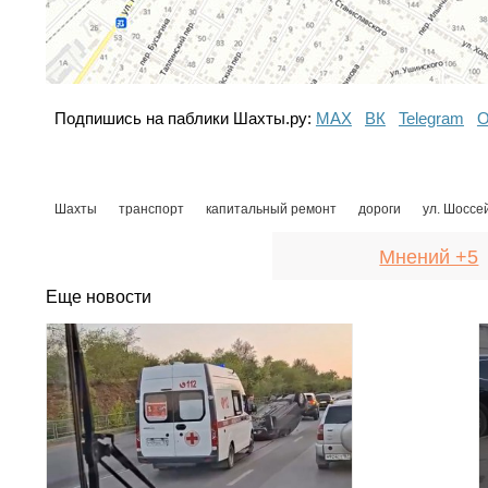
Подпишись на паблики Шахты.ру:
МАХ
ВК
Telegram
О
Шахты
транспорт
капитальный ремонт
дороги
ул. Шоссе
Мнений +5
Еще новости