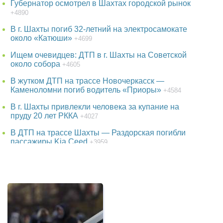
Губернатор осмотрел в Шахтах городской рынок
+4890
В г. Шахты погиб 32-летний на электросамокате
около «Катюши»
+4699
Ищем очевидцев: ДТП в г. Шахты на Советской
около собора
+4605
В жутком ДТП на трассе Новочеркасск —
Каменоломни погиб водитель «Приоры»
+4584
В г. Шахты привлекли человека за купание на
пруду 20 лет РККА
+4027
В ДТП на трассе Шахты — Раздорская погибли
пассажиры Kia Ceed
+3959
38-летняя женщина пропала в Ростове-на-Дону
+3797
В парке г. Шахты появится огромный фонтан
+3785
Детская шалость обернулась гибелью школьника
в Ростовской области
+3553