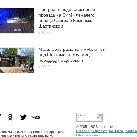
Пострадал подросток после
проезда на СИМ «лежачего
полицейского» в Каменске-
Шахтинском
+1020
Масштабно расширят «Малинки»
под Шахтами: парку птиц
передадут еще земли
+2065
© 2005—2026
Шахты.ру
Реклама
О проекте
Контакты
Карта 
ании материалов - активная гиперссылка
Обратная связь
главную страницу сайта Шахты.ру