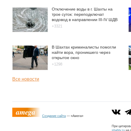
Отключение воды в г. Шахты на
трое суток: переподключат
водовод в направлении III-IV ШДВ
+3321
В Шахтах криминалисты помогли
найти вора, проникшего через
открытое окно
+1298
Все новости
Создание сайта
— «Амега»
При цитиров
shahty.ru
на 