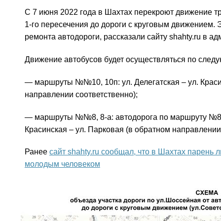
С 7 июня 2022 года в Шахтах перекроют движение тр
1-го пересечения до дороги с круговым движением. 
ремонта автодороги, рассказали сайту shahty.ru в ад
Движение автобусов будет осуществляться по след
— маршруты №№10, 10п: ул. Делегатская – ул. Краси
направлении соответственно);
— маршруты №№8, 8-а: автодорога по маршруту №8 –
Красинская – ул. Парковая (в обратном направлении
Ранее
сайт shahty.ru сообщал, что в Шахтах парень
молодым человеком