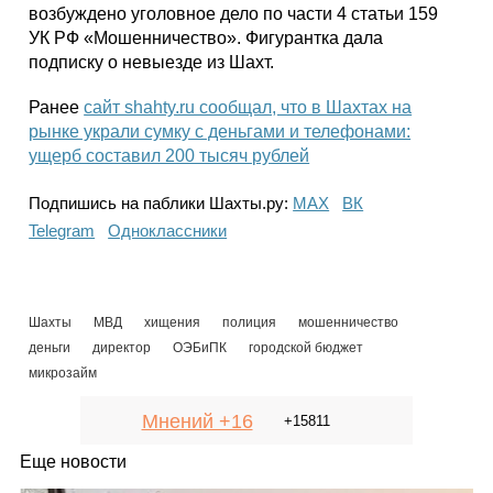
возбуждено уголовное дело по части 4 статьи 159
УК РФ «Мошенничество». Фигурантка дала
подписку о невыезде из Шахт.
Ранее
сайт shahty.ru сообщал, что в Шахтах на
рынке украли сумку с деньгами и телефонами:
ущерб составил 200 тысяч рублей
Подпишись на паблики Шахты.ру:
МАХ
ВК
Telegram
Одноклассники
Шахты
МВД
хищения
полиция
мошенничество
деньги
директор
ОЭБиПК
городской бюджет
микрозайм
Мнений +16
+15811
Еще новости