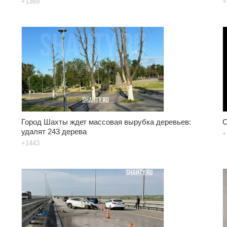
+1369
+
Город Шахты ждет массовая вырубка деревьев:
С
удалят 243 дерева
+
+1443