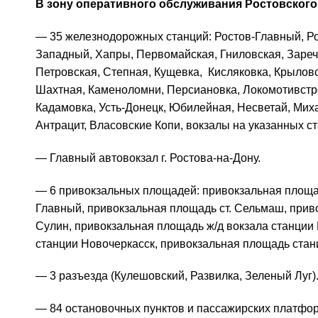
В зону оперативного обслуживания Ростовского
— 35 железнодорожных станций: Ростов-Главный, Ро
Западный, Хапры, Первомайская, Гниловская, Заречн
Петровская, Степная, Кущевка, Кисляковка, Крыловск
Шахтная, Каменоломни, Персиановка, Локомотивстро
Кадамовка, Усть-Донецк, Юбилейная, Несветай, Мих
Антрацит, Власовские Копи, вокзалы на указанных с
— Главный автовокзал г. Ростова-на-Дону.
— 6 привокзальных площадей: привокзальная площад
Главный, привокзальная площадь ст. Сельмаш, прив
Сулин, привокзальная площадь ж/д вокзала станции
станции Новочеркасск, привокзальная площадь стан
— 3 разъезда (Кулешовский, Развилка, Зеленый Луг)
— 84 остановочных пунктов и пассажирских платфо