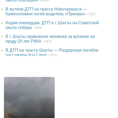
около «Катюши»
+4638
В жутком ДТП на трассе Новочеркасск —
Каменоломни погиб водитель «Приоры»
+4561
Ищем очевидцев: ДТП в г. Шахты на Советской
около собора
+4550
В г. Шахты привлекли человека за купание на
пруду 20 лет РККА
+3973
В ДТП на трассе Шахты — Раздорская погибли
пассажиры Kia Ceed
+3904
38-летняя женщина пропала в Ростове-на-Дону
+3763
В парке г. Шахты появится огромный фонтан
+3757
Детская шалость обернулась гибелью школьника
в Ростовской области
+3534
Утонул в аквапарке 3-летний малыш в Батайске
в Ростовской области
+3248