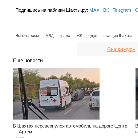
Подпишись на паблики Шахты.ру:
МАХ
ВК
Telegram
О
Новочеркасск
МВД
кража
ЖД
чугун
станция Шахтная
Выскажусь
Еще новости
В Шахтах перевернулся автомобиль на дороге Центр
В
— Артем
в