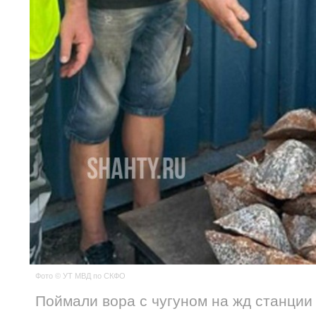
Фото © УТ МВД по СКФО
Поймали вора с чугуном на жд станции