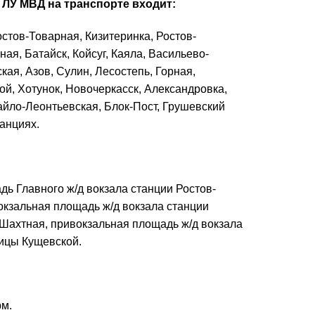
 ЛУ МВД на транспорте входит:
стов-Товарная, Кизитеринка, Ростов-
ая, Батайск, Койсуг, Каяла, Васильево-
ая, Азов, Сулин, Лесостепь, Горная,
й, Хотунок, Новочеркасск, Александровка,
айло-Леонтьевская, Блок-Пост, Грушевский
танциях.
ь Главного ж/д вокзала станции Ростов-
окзальная площадь ж/д вокзала станции
 Шахтная, привокзальная площадь ж/д вокзала
ицы Кущевской.
.
рм.