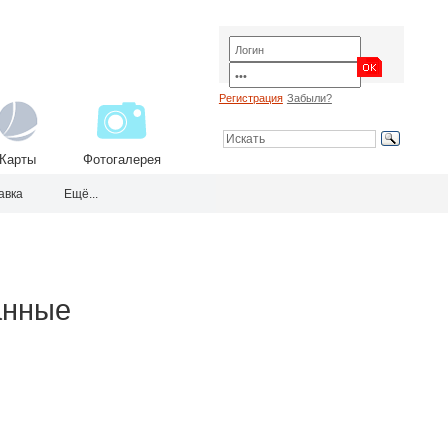
Регистрация
Забыли?
Карты
Фотогалерея
авка
Ещё...
анные