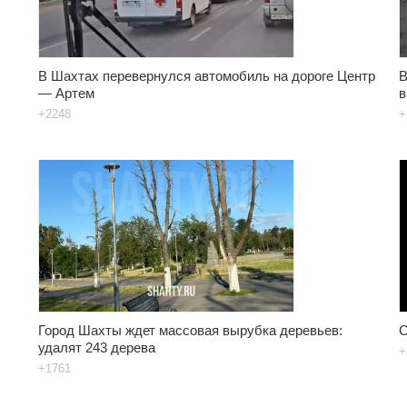
В Шахтах перевернулся автомобиль на дороге Центр
В
— Артем
в
+2248
+
Город Шахты ждет массовая вырубка деревьев:
С
удалят 243 дерева
+
+1761