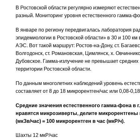
В Ростовской области регулярно измеряют естестве
разный. Мониторинг уровня естественного гамма-фон
В январе по региону передвигалась лаборатория ра
эпидемиологии в Ростовской области» в 30 и 100 км
АЭС. Вот такой маршрут: Ростов-на-Дону, ст. Багаев
Волгодонск, ст. Романовская, Цимлянск, х. Овчинников
Дубовское. Гамма-излучение не превышает средних
территории Ростовской области.
По данным многолетних наблюдений уровень естест
составляет от 8 до 18 микрорентген/час или 0,08-0,1
Средние значения естественного гамма-фона в г.
нравятся микрозиверты, делите микрорентгены на
(мкЗв/час) = 100 микрорентген в час (мкР/ч).
Шахты 12 мкР/час