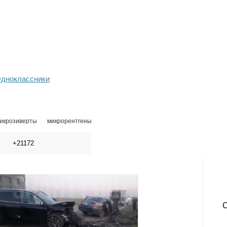
дноклассники
икрозиверты
микрорентгены
+21172