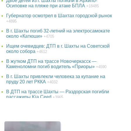
Двое детей из г. Шахты погибли в Архипо-
Осиповке на пляже при атаке БПЛА
+18485
Губернатор осмотрел в Шахтах городской рынок
+4895
В г. Шахты погиб 32-летний на электросамокате
около «Катюши»
+4705
Ищем очевидцев: ДТП в г. Шахты на Советской
около собора
+4612
В жутком ДТП на трассе Новочеркасск —
Каменоломни погиб водитель «Приоры»
+4590
В г. Шахты привлекли человека за купание на
пруду 20 лет РККА
+4032
В ДТП на трассе Шахты — Раздорская погибли
пассажиры Kia Ceed
+3965
38-летняя женщина пропала в Ростове-на-Дону
+3800
В парке г. Шахты появится огромный фонтан
+3787