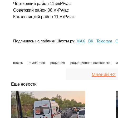
Чертковкий район 11 мкР/час
Советский район 08 мкР/час
Кагальницкий район 11 мкР/час
Подпишись на паблики Шахты.ру:
МАХ
ВК
Telegram
О
Шахты
гамма-фон
радиация
радиационная обстановка
м
Мнений +2
Еще новости