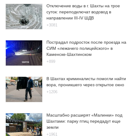
Отключение воды в г. Шахты на трое
суток: переподключат водовод в
направлении III-IV ШДВ
+3081
Пострадал подросток после проезда на
СИМ «лежачего полицейского» в
Каменске-Шахтинском
+899
В Шахтах криминалисты помогли найти
вора, проникшего через открытое окно
+1206
Масштабно расширят «Малинки» под
Шахтами: парку птиц передадут еще
земли
+1961