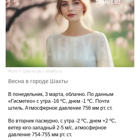
Каталог
Инфо
Гороскоп
Фото © Шахты.ру / shahty.ru
Весна в городе Шахты
Карты
В понедельник, 3 марта, облачно. По данным
«Гисметео» с утра -16 ºС, днем -1 ºС. Почти
штиль. Атмосферное давление 756 мм рт. ст.
Во вторник пасмурно, с утра -2 ºС, днем +2 ºС,
Фотогалерея
ветер юго-западный 2-5 м/с, атмосферное
давление 754-755 мм рт. ст.