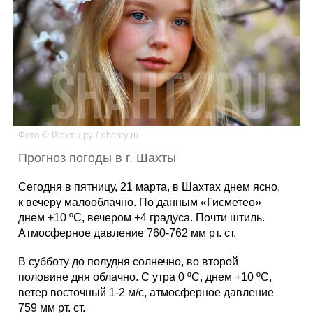
Каталог
Инфо
Фото © Шахты.ру / shahty.ru
Гороскоп
Прогноз погоды в г. Шахты
Сегодня в пятницу, 21 марта, в Шахтах днем ясно,
к вечеру малооблачно. По данным «Гисметео»
Карты
днем +10 ºС, вечером +4 градуса. Почти штиль.
Атмосферное давление 760-762 мм рт. ст.
В субботу до полудня солнечно, во второй
Фотогалерея
половине дня облачно. С утра 0 ºС, днем +10 ºС,
ветер восточный 1-2 м/с, атмосферное давление
759 мм рт. ст.