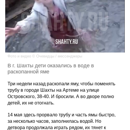
Каталог
Инфо
Фото и видео © Очевидцы / мессенджеры
Гороскоп
В г. Шахты дети оказались в воде в
раскопанной яме
Три недели назад раскопали яму, чтобы поменять
Карты
трубу в городе Шахты на Артеме на улице
Островского, 38-40. И бросили. А во дворе полно
детей, их не отогнать.
Фотогалерея
14 мая здесь прорвало трубу и часть ямы быстро,
за несколько часов, заполнилась водой. Но
детвора продолжала играть рядом, их тянет к