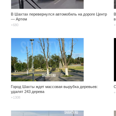
В Шахтах перевернулся автомобиль на дороге Центр
В
— Артем
в
+680
+
Город Шахты ждет массовая вырубка деревьев:
С
удалят 243 дерева
+
+1308