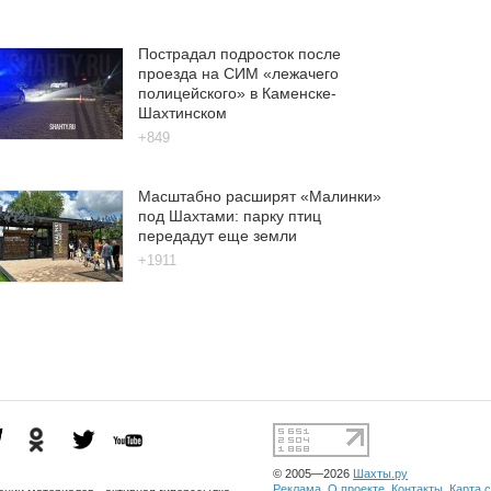
Пострадал подросток после
проезда на СИМ «лежачего
полицейского» в Каменске-
Шахтинском
+849
Масштабно расширят «Малинки»
под Шахтами: парку птиц
передадут еще земли
+1911
© 2005—2026
Шахты.ру
Реклама
О проекте
Контакты
Карта 