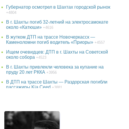
Губернатор осмотрел в Шахтах городской рынок
+4804
В г. Шахты погиб 32-летний на электросамокате
около «Катюши»
+4616
В жутком ДТП на трассе Новочеркасск —
Каменоломни погиб водитель «Приоры»
+4557
Ищем очевидцев: ДТП в г. Шахты на Советской
около собора
+4523
В г. Шахты привлекли человека за купание на
пруду 20 лет РККА
+3956
В ДТП на трассе Шахты — Раздорская погибли
пассажиры Kia Ceed
+3881
В парке г. Шахты появится огромный фонтан
+3746
38-летняя женщина пропала в Ростове-на-Дону
+3745
Детская шалость обернулась гибелью школьника