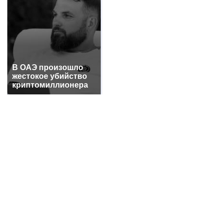
в Ростовской области
+3528
Утонул в аквапарке 3-летний малыш в Батайске
в Ростовской области
+3247
Про убытки жителей г. Шахты из-за проблем с
электричеством
+3067
В ОАЭ произошло
В г. Шахты погиб 26-летний мотоциклист на
жестокое убийство
мотоцикле FX MOTO
+3057
криптомиллионера
Отключение воды в г. Шахты на трое суток:
переподключат водовод в направлении III-IV
ШДВ
+2996
Работники выносили медь с предприятия,
сообщила транспортная полиция на станции
Шахтная
+2896
Все новости...