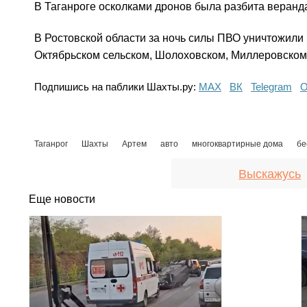
В Таганроге осколками дронов была разбита веранда
В Ростовской области за ночь силы ПВО уничтожили
Октябрьском сельском, Шолоховском, Миллеровском,
Подпишись на паблики Шахты.ру:
МАХ
ВК
Telegram
О
Таганрог
Шахты
Артем
авто
многоквартирные дома
бе
Выскажусь
Еще новости