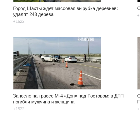
Город Шахты ждет массовая вырубка деревьев:
С
удалят 243 дерева
+
+1622
Занесло на трассе М-4 «Дон» под Ростовом: в ДТП
О
погибли мужчина и женщина
П
+1522
+