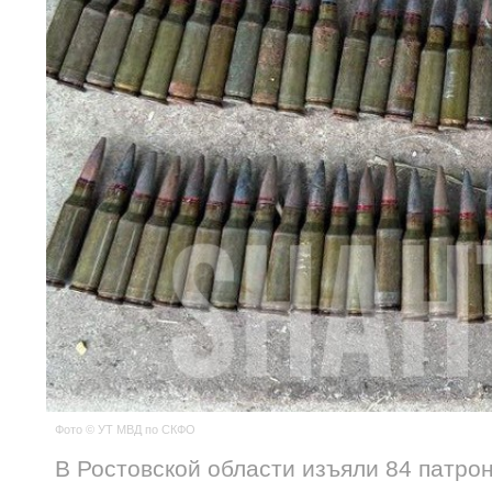
Фото © УТ МВД по СКФО
В Ростовской области изъяли 84 патро