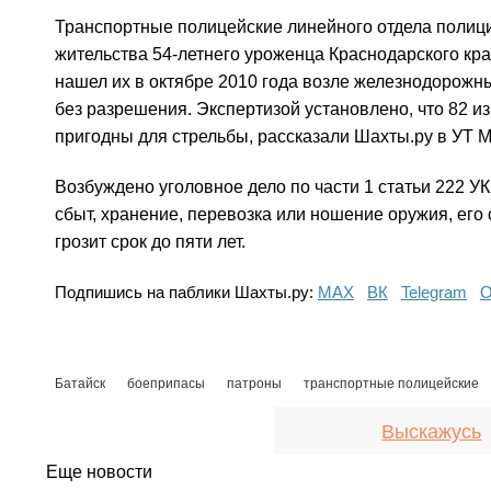
Транспортные полицейские линейного отдела полици
жительства 54-летнего уроженца Краснодарского кра
нашел их в октябре 2010 года возле железнодорожных
без разрешения. Экспертизой установлено, что 82 из
пригодны для стрельбы, рассказали Шахты.ру в УТ 
Возбуждено уголовное дело по части 1 статьи 222 У
сбыт, хранение, перевозка или ношение оружия, его
грозит срок до пяти лет.
Подпишись на паблики Шахты.ру:
МАХ
ВК
Telegram
О
Батайск
боеприпасы
патроны
транспортные полицейские
Выскажусь
Еще новости