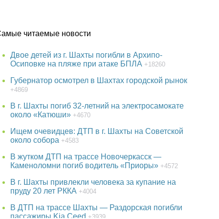
Самые читаемые новости
Двое детей из г. Шахты погибли в Архипо-
Осиповке на пляже при атаке БПЛА
+18260
Губернатор осмотрел в Шахтах городской рынок
+4869
В г. Шахты погиб 32-летний на электросамокате
около «Катюши»
+4670
Ищем очевидцев: ДТП в г. Шахты на Советской
около собора
+4583
В жутком ДТП на трассе Новочеркасск —
Каменоломни погиб водитель «Приоры»
+4572
В г. Шахты привлекли человека за купание на
пруду 20 лет РККА
+4004
В ДТП на трассе Шахты — Раздорская погибли
пассажиры Kia Ceed
+3939