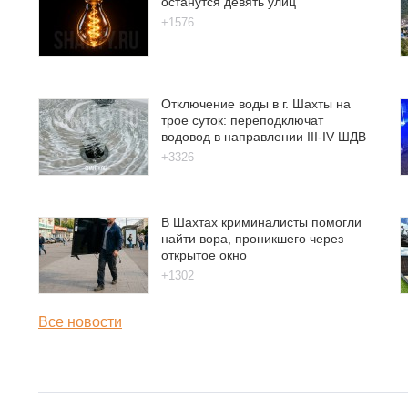
останутся девять улиц
+1576
Отключение воды в г. Шахты на
трое суток: переподключат
водовод в направлении III-IV ШДВ
+3326
В Шахтах криминалисты помогли
найти вора, проникшего через
открытое окно
+1302
Все новости