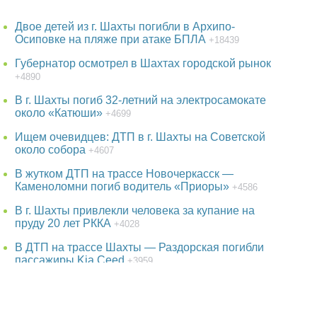
Двое детей из г. Шахты погибли в Архипо-
Осиповке на пляже при атаке БПЛА
+18439
Губернатор осмотрел в Шахтах городской рынок
+4890
В г. Шахты погиб 32-летний на электросамокате
около «Катюши»
+4699
Ищем очевидцев: ДТП в г. Шахты на Советской
около собора
+4607
В жутком ДТП на трассе Новочеркасск —
Каменоломни погиб водитель «Приоры»
+4586
В г. Шахты привлекли человека за купание на
пруду 20 лет РККА
+4028
В ДТП на трассе Шахты — Раздорская погибли
пассажиры Kia Ceed
+3959
38-летняя женщина пропала в Ростове-на-Дону
+3798