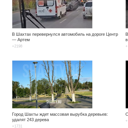
В Шахтах перевернулся автомобиль на дороге Центр
В
— Артем
в
+2198
+
Город Шахты ждет массовая вырубка деревьев:
С
удалят 243 дерева
+
+1731