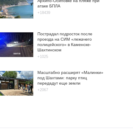
Архипо-Осиповке на пляже при
атаке БПЛА
+18439
Пострадал подросток после
проезда на СИМ «лежачего
полицейского» в Каменске-
Шахтинском
+1025
Масштабно расширят «Малинки»
под Шахтами: парку птиц
передадут еще земли
+2067