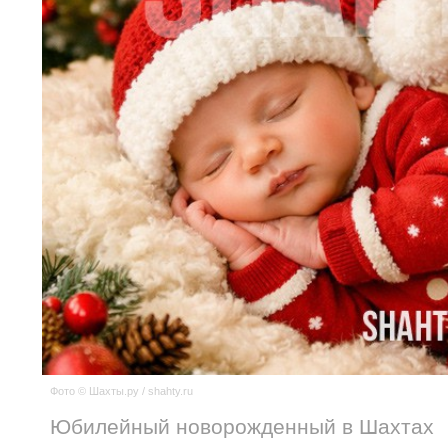
Фото © Шахты.ру / shahty.ru
Юбилейный новорожденный в Шахтах