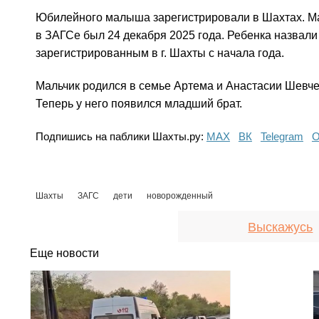
Юбилейного малыша зарегистрировали в Шахтах. Ма
в ЗАГСе был 24 декабря 2025 года. Ребенка назвал
зарегистрированным в г. Шахты с начала года.
Мальчик родился в семье Артема и Анастасии Шевчен
Теперь у него появился младший брат.
Подпишись на паблики Шахты.ру:
МАХ
ВК
Telegram
О
Шахты
ЗАГС
дети
новорожденный
Выскажусь
Еще новости