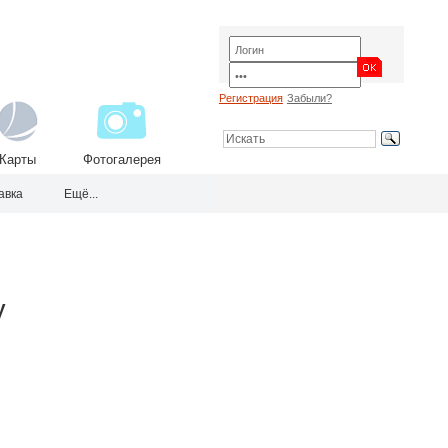
Регистрация
Забыли?
Карты
Фотогалерея
авка
Ещё...
у