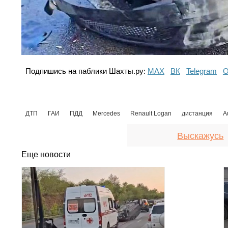
Подпишись на паблики Шахты.ру:
МАХ
ВК
Telegram
О
ДТП
ГАИ
ПДД
Mercedes
Renault Logan
дистанция
A
Выскажусь
Еще новости