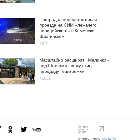
Пострадал подросток после
проезда на СИМ «лежачего
полицейского» в Каменске-
Шахтинском
+874
Масштабно расширят «Малинки»
под Шахтами: парку птиц
передадут еще земли
+1932
© 2005—2026
Шахты.ру