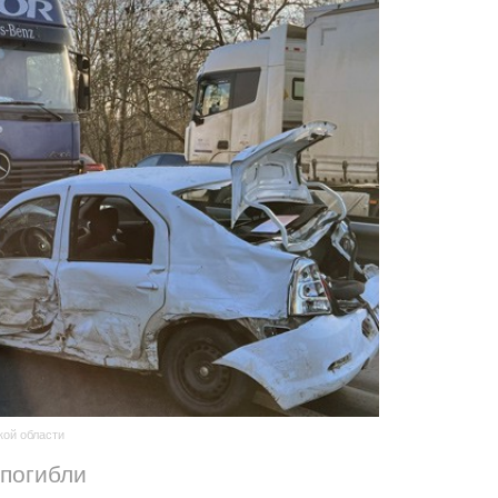
кой области
 погибли