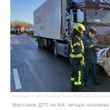
Фото и видео © ГУ МЧС по Ростовской области / 61.mchs.gov.ru, ГАИ Ростовс
Массовое ДТП на М4: четыре человека