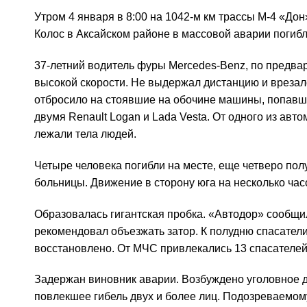
Утром 4 января в 8:00 на 1042-м км трассы М-4 «До
Колос в Аксайском районе в массовой аварии погибл
37-летний водитель фуры Mercedes-Benz, по предва
высокой скорости. Не выдержал дистанцию и врезалс
отбросило на стоявшие на обочине машины, попавш
двумя Renault Logan и Lada Vesta. От одного из авт
лежали тела людей.
Четыре человека погибли на месте, еще четверо по
больницы. Движение в сторону юга на несколько ча
Образовалась гигантская пробка. «Автодор» сообщи
рекомендовал объезжать затор. К полудню спасател
восстановлено. От МЧС привлекались 13 спасателей 
Задержан виновник аварии. Возбуждено уголовное де
повлекшее гибель двух и более лиц. Подозреваемом