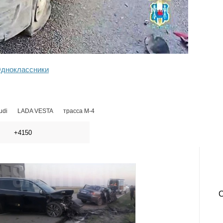
дноклассники
udi
LADA VESTA
трасса М-4
+4150