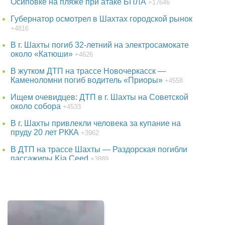
Осиповке на пляже при атаке БПЛА
+17646
Губернатор осмотрел в Шахтах городской рынок
+4816
В г. Шахты погиб 32-летний на электросамокате
около «Катюши»
+4626
В жутком ДТП на трассе Новочеркасск —
Каменоломни погиб водитель «Приоры»
+4558
Ищем очевидцев: ДТП в г. Шахты на Советской
около собора
+4533
В г. Шахты привлекли человека за купание на
пруду 20 лет РККА
+3962
В ДТП на трассе Шахты — Раздорская погибли
пассажиры Kia Ceed
+3889
38-летняя женщина пропала в Ростове-на-Дону
+3751
В парке г. Шахты появится огромный фонтан
+3750