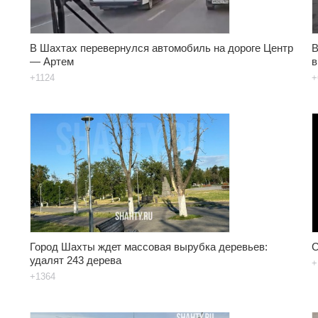
В Шахтах перевернулся автомобиль на дороге Центр
В
— Артем
в
+1124
+
Город Шахты ждет массовая вырубка деревьев:
С
удалят 243 дерева
+
+1364