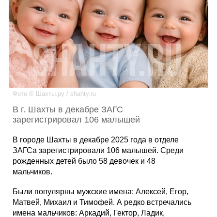
Каталог
Инфо
Фото © Шахты.ру / shahty.ru
Гороскоп
В г. Шахты в декабре ЗАГС
зарегистрировал 106 малышей
В городе Шахты в декабре 2025 года в отделе
Карты
ЗАГСа зарегистрировали 106 малышей. Среди
рожденных детей было 58 девочек и 48
мальчиков.
Фотогалерея
Были популярны мужские имена: Алексей, Егор,
Матвей, Михаил и Тимофей. А редко встречались
имена мальчиков: Аркадий, Гектор, Ладик,