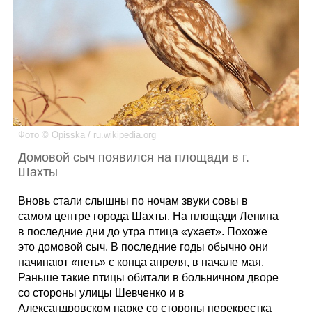
Каталог
Инфо
Фото © Opisska / ru.wikipedia.org
Гороскоп
Домовой сыч появился на площади в г.
Шахты
Вновь стали слышны по ночам звуки совы в
Карты
самом центре города Шахты. На площади Ленина
в последние дни до утра птица «ухает». Похоже
это домовой сыч. В последние годы обычно они
начинают «петь» с конца апреля, в начале мая.
Фотогалерея
Раньше такие птицы обитали в больничном дворе
со стороны улицы Шевченко и в
Александровском парке со стороны перекрестка