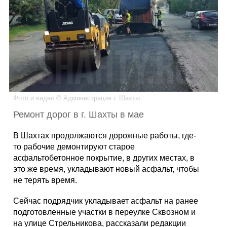
Каталог
Инфо
Фото и видео © Администрация г. Шахты
Гороскоп
Ремонт дорог в г. Шахты в мае
В Шахтах продолжаются дорожные работы, где-
то рабочие демонтируют старое
Карты
асфальтобетонное покрытие, в других местах, в
это же время, укладывают новый асфальт, чтобы
не терять время.
Фотогалерея
Сейчас подрядчик укладывает асфальт на ранее
подготовленные участки в переулке Сквозном и
на улице Стрельникова, рассказали редакции