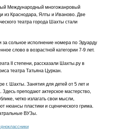
одный Международный многожанровый
и из Краснодара, Ялты и Иваново. Две
ческого театра города Шахты стали
и за сольное исполнение номера по Эдуарду
ное слово в возрастной категории 7-9 лет.
та II степени, рассказали Шахты.ру в
риса театра Татьяна Цуркан.
 г. Шахты. Занятия для детей от 5 лет и
. Здесь преподают актерское мастерство,
блике, четко излагать свои мысли,
ют нюансы пластики и сценического грима.
еатральные ВУЗы.
дноклассники