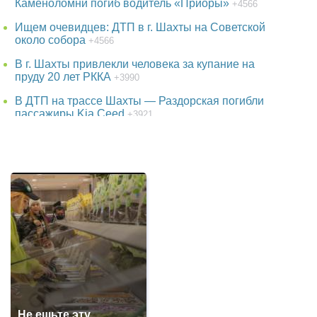
Каменоломни погиб водитель «Приоры»
+4566
Ищем очевидцев: ДТП в г. Шахты на Советской
около собора
+4566
В г. Шахты привлекли человека за купание на
пруду 20 лет РККА
+3990
В ДТП на трассе Шахты — Раздорская погибли
пассажиры Kia Ceed
+3921
38-летняя женщина пропала в Ростове-на-Дону
+3771
В парке г. Шахты появится огромный фонтан
+3764
Детская шалость обернулась гибелью школьника
в Ростовской области
+3539
Утонул в аквапарке 3-летний малыш в Батайске
в Ростовской области
+3251
Отключение воды в г. Шахты на трое суток:
переподключат водовод в направлении III-IV
ШДВ
+3164
Не ешьте эту