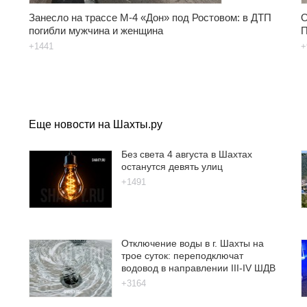
Занесло на трассе М-4 «Дон» под Ростовом: в ДТП
О
погибли мужчина и женщина
П
+1441
+
Еще новости на Шахты.ру
Без света 4 августа в Шахтах
останутся девять улиц
+1491
Отключение воды в г. Шахты на
трое суток: переподключат
водовод в направлении III-IV ШДВ
+3164