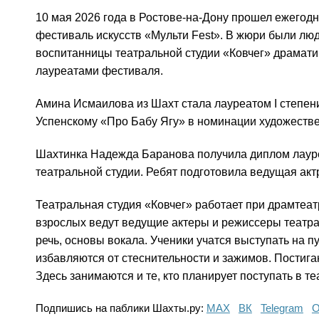
10 мая 2026 года в Ростове-на-Дону прошел ежег
фестиваль искусств «Мульти Fest». В жюри были люд
воспитанницы театральной студии «Ковчег» драмати
лауреатами фестиваля.
Амина Исмаилова из Шахт стала лауреатом I степен
Успенскому «Про Бабу Ягу» в номинации художествен
Шахтинка Надежда Баранова получила диплом лауреа
театральной студии. Ребят подготовила ведущая акт
Театральная студия «Ковчег» работает при драмтеатре
взрослых ведут ведущие актеры и режиссеры театра
речь, основы вокала. Ученики учатся выступать на пу
избавляются от стеснительности и зажимов. Постига
Здесь занимаются и те, кто планирует поступать в т
Подпишись на паблики Шахты.ру:
МАХ
ВК
Telegram
О