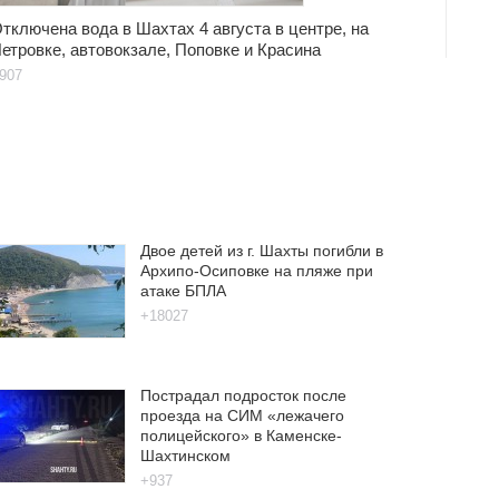
тключена вода в Шахтах 4 августа в центре, на
етровке, автовокзале, Поповке и Красина
907
Двое детей из г. Шахты погибли в
Архипо-Осиповке на пляже при
атаке БПЛА
+18027
Пострадал подросток после
проезда на СИМ «лежачего
полицейского» в Каменске-
Шахтинском
+937