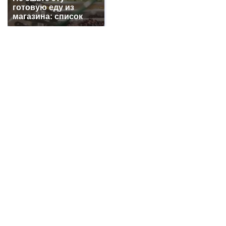
готовую еду из
Про убытки жителей г. Шахты из-за проблем с
магазина: список
электричеством
+3116
В г. Шахты погиб 26-летний мотоциклист на
мотоцикле FX MOTO
+3092
Работники выносили медь с предприятия,
сообщила транспортная полиция на станции
Шахтная
+2904
Все новости...