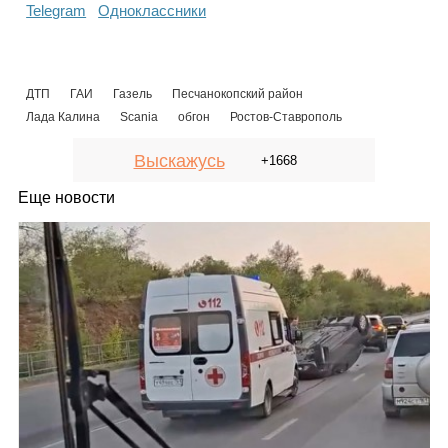
Telegram
Одноклассники
ДТП
ГАИ
Газель
Песчанокопский район
Лада Калина
Scania
обгон
Ростов-Ставрополь
Выскажусь
+1668
Еще новости