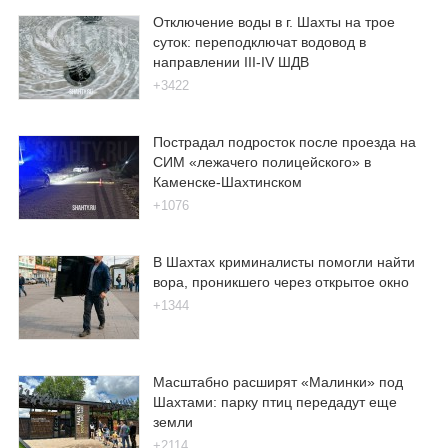
Отключение воды в г. Шахты на трое
суток: переподключат водовод в
направлении III-IV ШДВ
+3422
Пострадал подросток после проезда на
СИМ «лежачего полицейского» в
Каменске-Шахтинском
+1076
В Шахтах криминалисты помогли найти
вора, проникшего через открытое окно
+1344
Масштабно расширят «Малинки» под
Шахтами: парку птиц передадут еще
земли
+2114