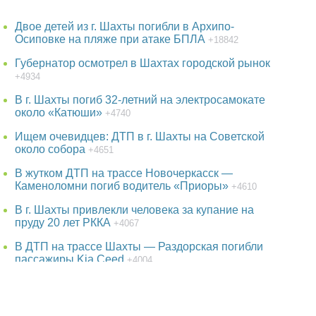
Двое детей из г. Шахты погибли в Архипо-
Осиповке на пляже при атаке БПЛА
+18842
Губернатор осмотрел в Шахтах городской рынок
+4934
В г. Шахты погиб 32-летний на электросамокате
около «Катюши»
+4740
Ищем очевидцев: ДТП в г. Шахты на Советской
около собора
+4651
В жутком ДТП на трассе Новочеркасск —
Каменоломни погиб водитель «Приоры»
+4610
В г. Шахты привлекли человека за купание на
пруду 20 лет РККА
+4067
В ДТП на трассе Шахты — Раздорская погибли
пассажиры Kia Ceed
+4004
38-летняя женщина пропала в Ростове-на-Дону
+3830