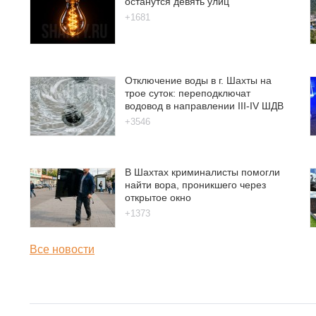
останутся девять улиц
+1681
Отключение воды в г. Шахты на
трое суток: переподключат
водовод в направлении III-IV ШДВ
+3546
В Шахтах криминалисты помогли
найти вора, проникшего через
открытое окно
+1373
Все новости