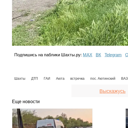
Подпишись на паблики Шахты.ру:
МАХ
ВК
Telegram
О
Шахты
ДТП
ГАИ
Аюта
встречка
пос. Аютинский
ВАЗ
Выскажусь
Еще новости