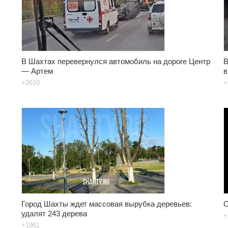
В Шахтах перевернулся автомобиль на дороге Центр
В
— Артем
в
+2610
+
Город Шахты ждет массовая вырубка деревьев:
С
удалят 243 дерева
+
+1961