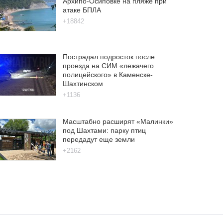
Архипо-Осиповке на пляже при
атаке БПЛА
+18842
Пострадал подросток после
проезда на СИМ «лежачего
полицейского» в Каменске-
Шахтинском
+1136
Масштабно расширят «Малинки»
под Шахтами: парку птиц
передадут еще земли
+2162