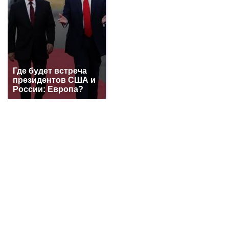
в Ростовской области
+3529
Утонул в аквапарке 3-летний малыш в Батайске
в Ростовской области
+3247
Про убытки жителей г. Шахты из-за проблем с
электричеством
+3068
Где будет встреча
В г. Шахты погиб 26-летний мотоциклист на
президентов США и
мотоцикле FX MOTO
+3059
России: Европа?
Отключение воды в г. Шахты на трое суток:
переподключат водовод в направлении III-IV
ШДВ
+2999
Работники выносили медь с предприятия,
сообщила транспортная полиция на станции
Шахтная
+2897
Все новости...