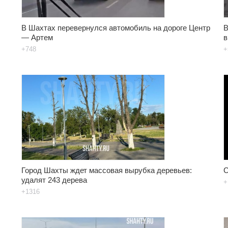
В Шахтах перевернулся автомобиль на дороге Центр
В
— Артем
в
+748
+
Город Шахты ждет массовая вырубка деревьев:
С
удалят 243 дерева
+
+1316