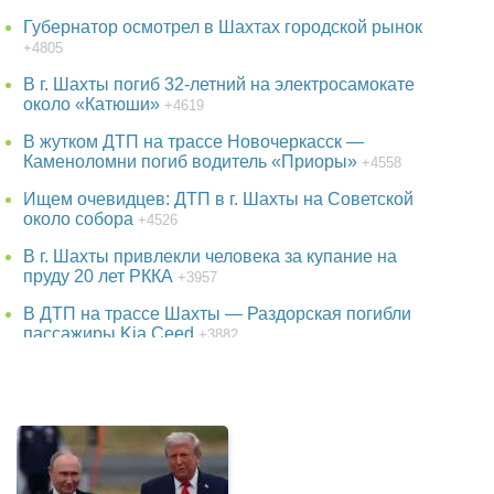
Губернатор осмотрел в Шахтах городской рынок
+4805
В г. Шахты погиб 32-летний на электросамокате
около «Катюши»
+4619
В жутком ДТП на трассе Новочеркасск —
Каменоломни погиб водитель «Приоры»
+4558
Ищем очевидцев: ДТП в г. Шахты на Советской
около собора
+4526
В г. Шахты привлекли человека за купание на
пруду 20 лет РККА
+3957
В ДТП на трассе Шахты — Раздорская погибли
пассажиры Kia Ceed
+3882
В парке г. Шахты появится огромный фонтан
+3746
38-летняя женщина пропала в Ростове-на-Дону
+3746
Детская шалость обернулась гибелью школьника