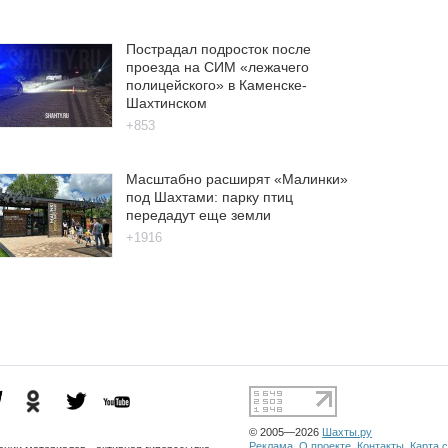
Пострадал подросток после
проезда на СИМ «лежачего
полицейского» в Каменске-
Шахтинском
+853
Масштабно расширят «Малинки»
под Шахтами: парку птиц
передадут еще земли
+1916
© 2005—2026
Шахты.ру
Реклама
О проекте
Контакты
Карта 