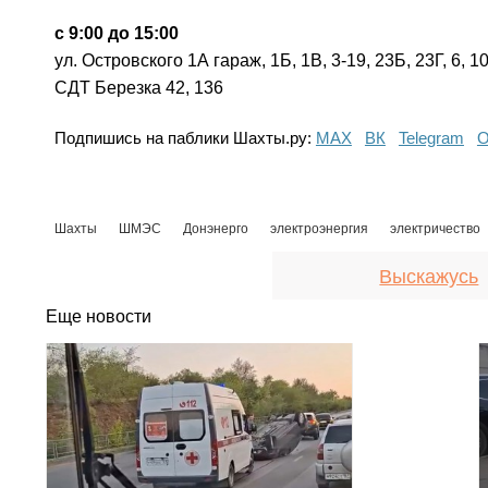
с 9:00 до 15:00
ул. Островского 1А гараж, 1Б, 1В, 3-19, 23Б, 23Г, 6, 1
СДТ Березка 42, 136
Подпишись на паблики Шахты.ру:
МАХ
ВК
Telegram
О
Шахты
ШМЭС
Донэнерго
электроэнергия
электричество
Выскажусь
Еще новости