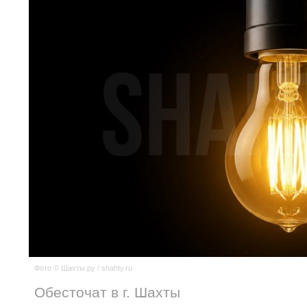
Фото © Шахты.ру / shahty.ru
Обесточат в г. Шахты