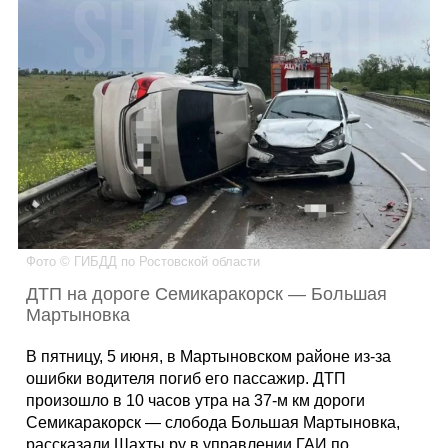
Каталог
Инфо
Гороскоп
Фото © ГИБДД по Ростовской области
ДТП на дороге Семикаракорск — Большая
Карты
Мартыновка
В пятницу, 5 июня, в Мартыновском районе из-за
ошибки водителя погиб его пассажир. ДТП
Фотогалерея
произошло в 10 часов утра на 37-м км дороги
Семикаракорск — слобода Большая Мартыновка,
рассказали Шахты.ру в управлении ГАИ по