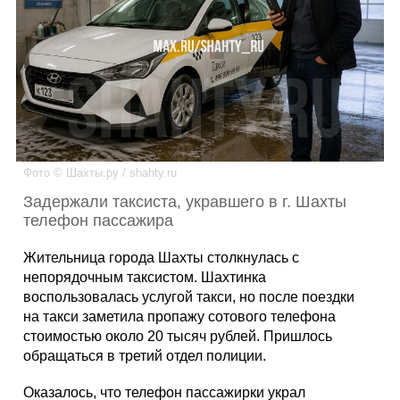
Каталог
Инфо
Фото © Шахты.ру / shahty.ru
Гороскоп
Задержали таксиста, укравшего в г. Шахты
телефон пассажира
Жительница города Шахты столкнулась с
Карты
непорядочным таксистом. Шахтинка
воспользовалась услугой такси, но после поездки
на такси заметила пропажу сотового телефона
стоимостью около 20 тысяч рублей. Пришлось
Фотогалерея
обращаться в третий отдел полиции.
Оказалось, что телефон пассажирки украл