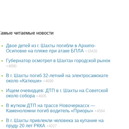
Самые читаемые новости
Двое детей из г. Шахты погибли в Архипо-
Осиповке на пляже при атаке БПЛА
+18426
Губернатор осмотрел в Шахтах городской рынок
+4890
В г. Шахты погиб 32-летний на электросамокате
около «Катюши»
+4699
Ищем очевидцев: ДТП в г. Шахты на Советской
около собора
+4605
В жутком ДТП на трассе Новочеркасск —
Каменоломни погиб водитель «Приоры»
+4584
В г. Шахты привлекли человека за купание на
пруду 20 лет РККА
+4027