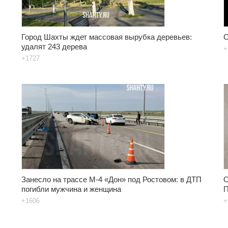
Город Шахты ждет массовая вырубка деревьев:
С
удалят 243 дерева
+
+1727
Занесло на трассе М-4 «Дон» под Ростовом: в ДТП
О
погибли мужчина и женщина
П
+1606
+