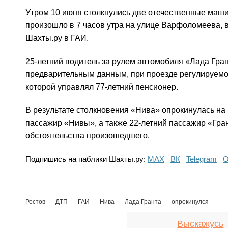
Утром 10 июня столкнулись две отечественные маши
произошло в 7 часов утра на улице Варфоломеева, 
Шахты.ру в ГАИ.
25-летний водитель за рулем автомобиля «Лада Гра
предварительным данным, при проезде регулируемог
которой управлял 77-летний пенсионер.
В результате столкновения «Нива» опрокинулась на 
пассажир «Нивы», а также 22-летний пассажир «Гр
обстоятельства произошедшего.
Подпишись на паблики Шахты.ру:
МАХ
ВК
Telegram
О
Ростов
ДТП
ГАИ
Нива
Лада Гранта
опрокинулся
Выскажусь