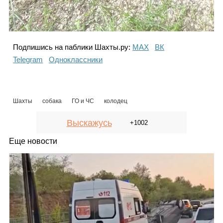
Подпишись на паблики Шахты.ру:
МАХ
ВК
Telegram
Одноклассники
Шахты
собака
ГО и ЧС
колодец
Выскажусь
+1002
Еще новости