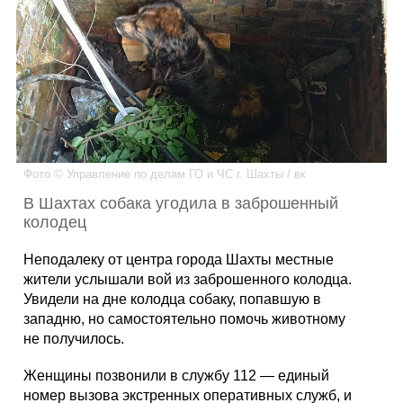
Каталог
Инфо
Фото © Управление по делам ГО и ЧС г. Шахты / вк
Гороскоп
В Шахтах собака угодила в заброшенный
колодец
Неподалеку от центра города Шахты местные
Карты
жители услышали вой из заброшенного колодца.
Увидели на дне колодца собаку, попавшую в
западню, но самостоятельно помочь животному
не получилось.
Фотогалерея
Женщины позвонили в службу 112 — единый
номер вызова экстренных оперативных служб, и