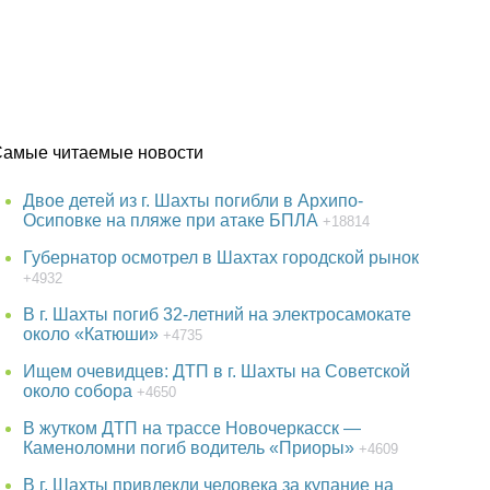
Самые читаемые новости
Двое детей из г. Шахты погибли в Архипо-
Осиповке на пляже при атаке БПЛА
+18814
Губернатор осмотрел в Шахтах городской рынок
+4932
В г. Шахты погиб 32-летний на электросамокате
около «Катюши»
+4735
Ищем очевидцев: ДТП в г. Шахты на Советской
около собора
+4650
В жутком ДТП на трассе Новочеркасск —
Каменоломни погиб водитель «Приоры»
+4609
В г. Шахты привлекли человека за купание на