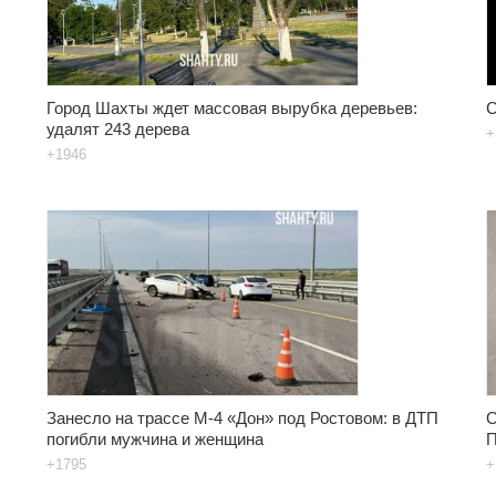
Город Шахты ждет массовая вырубка деревьев:
С
удалят 243 дерева
+
+1946
Занесло на трассе М-4 «Дон» под Ростовом: в ДТП
О
погибли мужчина и женщина
П
+1795
+