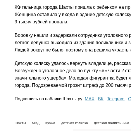
Жительница города Шахты пришла с ребенком на при
Женщина оставила у входа в здание детскую коляску
9 тысяч рублей пропала.
Воровку нашли и задержали сотрудники уголовного р
летняя девушка выходила из здания поликлиники и з
Людей вокруг не было, поэтому она решила украсть к
Детскую коляску удалось вернуть владелице, расска
Возбуждено уголовное дело по пункту «в» части 2 с
значительного ущерба». Молодая фигурантка будет ж
города. Подозреваемой грозит штраф до 200 тысяч р
Подпишись на паблики Шахты.ру:
МАХ
ВК
Telegram
О
Шахты
МВД
кража
детская коляска
детская поликлиника