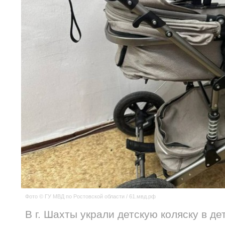
Фото © ГУ МВД по Ростовской области / 61.мвд.рф
В г. Шахты украли детскую коляску в де