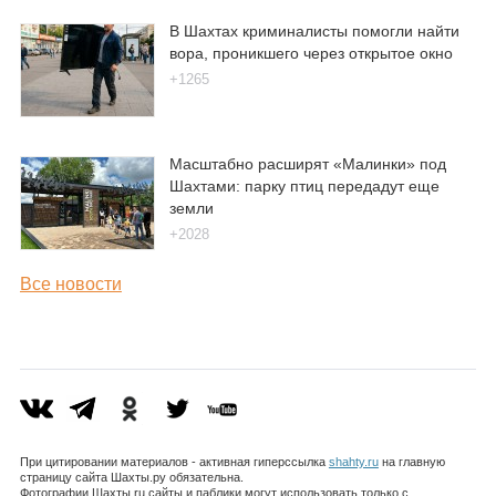
В Шахтах криминалисты помогли найти
вора, проникшего через открытое окно
+1265
Масштабно расширят «Малинки» под
Шахтами: парку птиц передадут еще
земли
+2028
Все новости
При цитировании материалов - активная гиперссылка
shahty.ru
на главную
страницу сайта Шахты.ру обязательна.
Фотографии Шахты.ru сайты и паблики могут использовать только с