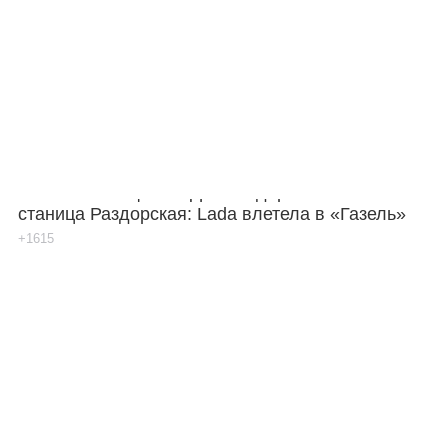
Погибла женщина в ДТП на дороге Шахты –
станица Раздорская: Lada влетела в «Газель»
+1615