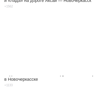
и «Лада» на дороге Аксай — Новочеркасск
+1562
Видео: сбили 12-летнего подростка на «зебре»
в Новочеркасске
+1133