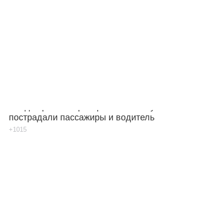
Каталог
Инфо
Гороскоп
«Лада Гранта» протаранила «Ниву» в Ростове:
пострадали пассажиры и водитель
+1015
Карты
Фотогалерея