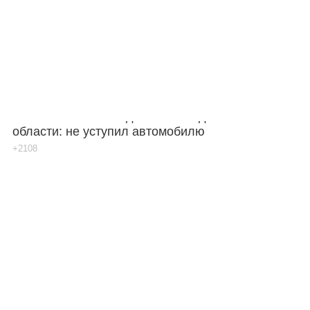
Погиб 12-летний водитель мопеда в Ростовской
области: не уступил автомобилю
+2108