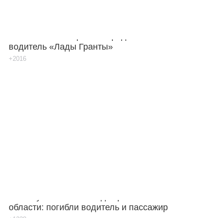
В г. Шахты в аварии пострадал 23-летний
водитель «Лады Гранты»
+2016
Легковушка попала под зерновоз в Ростовской
области: погибли водитель и пассажир