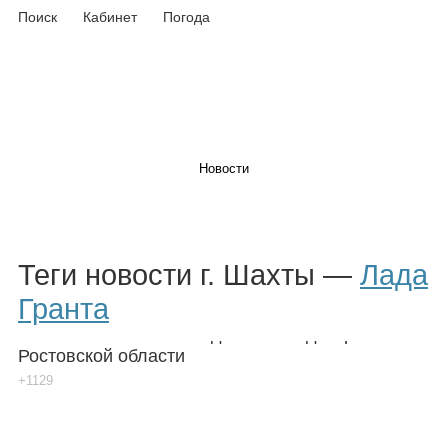
Поиск
Кабинет
Погода
Новости
Афиша
Теги новости г. Шахты —
Лада
Гранта
Разбился 21-летний водитель «Лады Гранты» в
Ростовской области
Объявления
+1129