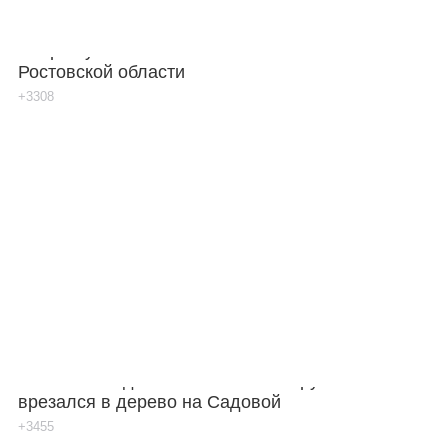
Авария унесла жизнь восьмилетнего мальчика в
Ростовской области
+3308
В Шахтах водитель скончался за рулем и
врезался в дерево на Садовой
+3455