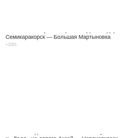
Погиб пассажир «Соляриса» в ДТП на дороге
Семикаракорск — Большая Мартыновка
+1091
Погибли водители: лоб в лоб столкнулись такси