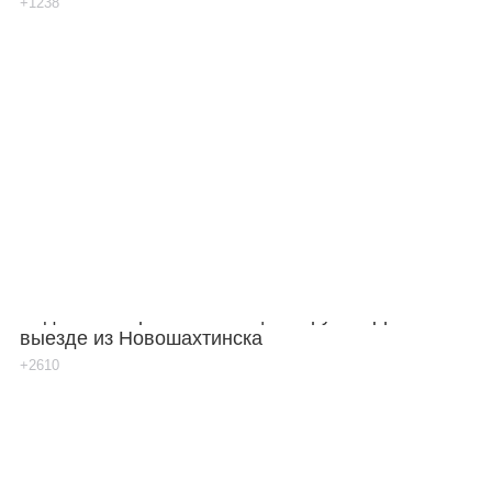
+1238
Водителю отрезало пальцы на руке в ДТП на
выезде из Новошахтинска
+2610