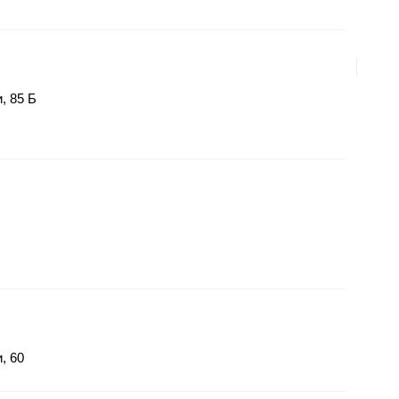
, 85 Б
, 60