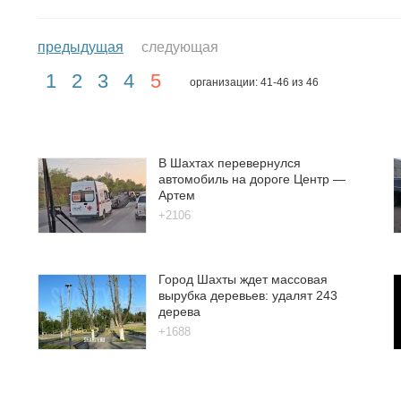
предыдущая
следующая
1
2
3
4
5
организации: 41-46 из 46
В Шахтах перевернулся
автомобиль на дороге Центр —
Артем
+2106
Город Шахты ждет массовая
вырубка деревьев: удалят 243
дерева
+1688