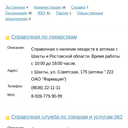
Каталог
Экстренное
Администрация
Справка
4
16
7
Организации
ЖКХ
Партии
Общественные
30
51
1
объединения
0
Инфо
Справочная по лекарствам
Описание:
Справочная о наличии лекарств в аптеках г.
Шахты и Ростовской области. Время работы
Гороскоп
с 10:00 до 18:00 часов.
Адрес:
г. Шахты, ул. Советская, 175 (аптека " 222
ОАО "Фармация")
Карты
Телефон:
(8636) 22-11-11
Моб.:
8-928-779-90-99
Фотогалерея
Справочная служба по товарам и услугам 062
Описание: